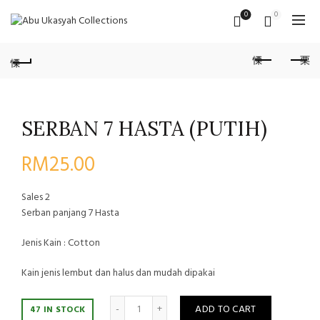
0
0
SERBAN 7 HASTA (PUTIH)
RM
25.00
Sales
2
Serban panjang 7 Hasta
Jenis Kain : Cotton
Kain jenis lembut dan halus dan mudah dipakai
Quantity
ADD TO CART
47 IN STOCK